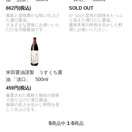
662円(税込)
SOLD OUT
風味と旨味豊かな味に仕上げ
かつおと昆布の旨味をたっぷ
た濃口醤油。
り加えた薄口だし醤油。
さまざまな用途にお使いいた
素材本来の特色を生かした料
だける万能醤油です。
理にお使いください。
米田醤油謹製 うすくち醤
油 「淡口」 500ml
459円(税込)
厳選された素材と独自の技術
で造り上げた薄口醤油。
食材の良さを生かし料理を美
しく仕上げます。
5
1
5
商品中
-
商品