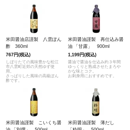
米田醤油店謹製 八雲ぽん
米田醤油謹製 再仕込み醤
酢 360ml
油 「甘露」 900ml
767円(税込)
1,199円(税込)
しぼりたての風味豊かな松江
醤油で醤油を仕込み約３年間
市八雲町近郊の天然ゆず使
ゆっくりと熟成させたまろや
用。
かな味とコク。
さっぱりした風味の高級ぽん
お刺身用におすすめです。
酢です。
米田醤油謹製 こいくち醤
米田醤油謹製 薄だし
油 「別撰」 500ml
「粋明」 500ml