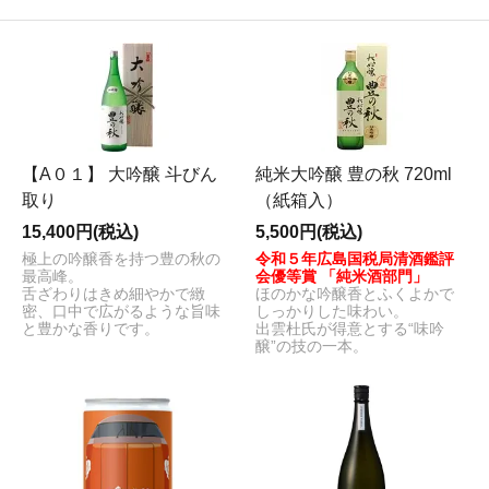
【A０１】 大吟醸 斗びん
純米大吟醸 豊の秋 720ml
取り
（紙箱入）
15,400円(税込)
5,500円(税込)
極上の吟醸香を持つ豊の秋の
令和５年広島国税局清酒鑑評
最高峰。
会優等賞 「純米酒部門」
舌ざわりはきめ細やかで緻
ほのかな吟醸香とふくよかで
密、口中で広がるような旨味
しっかりした味わい。
と豊かな香りです。
出雲杜氏が得意とする“味吟
醸”の技の一本。