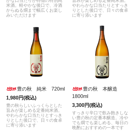
かな口当たりが特徴の特別純
旨みが楽しめる定番純米酒。
米酒。軽やかな後口で、冷酒
やわらかな口当たりとすっき
からぬる燗まで幅広くお楽し
りとした後口で、日々の食卓
みいただけます
に寄り添います
豊の秋 純米 720ml
豊の秋 本醸造
1800ml
1,980円(税込)
3,300円(税込)
豊の秋らしいふっくらとした
旨みが楽しめる定番純米酒。
すっきり辛口で飲み飽きしな
やわらかな口当たりとすっき
い豊の秋の定番本醸造。冷や
りとした後口で、日々の食卓
でも燗でも楽しめる、毎日の
に寄り添います
晩酌におすすめの一本です