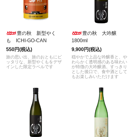
豊の秋 新型やく
豊の秋 大吟醸
も ICHI-GO-CAN
1800ml
550円(税込)
9,900円(税込)
旅の思い出、旅のおともにピ
穏やかで上品な吟醸香と、や
ッタリな、新型やくもをデザ
わらかく透明感のある味わい
インした限定ラベルです
が特徴の大吟醸酒。すっきり
とした後口で、食中酒として
もお楽しみいただけます