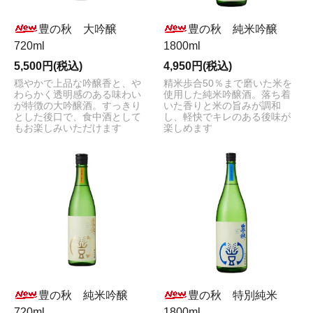
豊の秋 大吟醸
豊の秋 純米吟醸
720ml
1800ml
5,500円(税込)
4,950円(税込)
穏やかで上品な吟醸香と、や
精米歩合50％まで磨いた米を
わらかく透明感のある味わい
使用した純米吟醸酒。落ち着
が特徴の大吟醸酒。すっきり
いた香りと米の旨みが調和
とした後口で、食中酒として
し、軽快でキレのある後味が
もお楽しみいただけます
楽しめます
豊の秋 純米吟醸
豊の秋 特別純米
720ml
1800ml