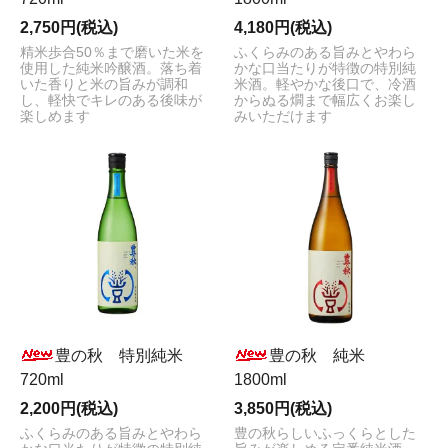
2,750円(税込)
4,180円(税込)
精米歩合50％まで磨いた米を
ふくらみのある旨みとやわら
使用した純米吟醸酒。落ち着
かな口当たりが特徴の特別純
いた香りと米の旨みが調和
米酒。軽やかな後口で、冷酒
し、軽快でキレのある後味が
からぬる燗まで幅広くお楽し
楽しめます
みいただけます
豊の秋 特別純米
豊の秋 純米
720ml
1800ml
2,200円(税込)
3,850円(税込)
ふくらみのある旨みとやわら
豊の秋らしいふっくらとした