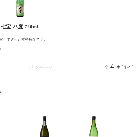
宝 25度 720ml
留して造った本格焼酎です。
)
4
< 前のページ
全
件 [ 1-4 ]
品