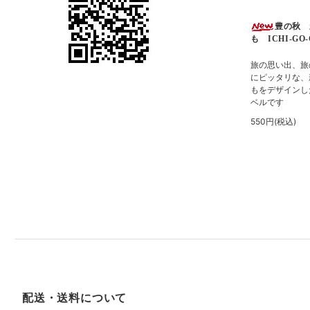
豊の秋 
も ICHI-GO
旅の思い出、旅
にピッタリな、
もをデザインし
ベルです
550円(税込)
配送・送料について