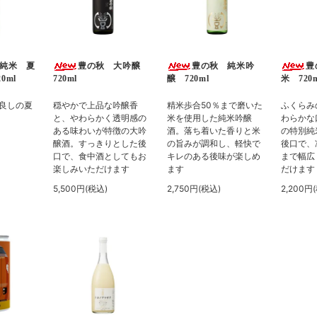
純米 夏
豊の秋 大吟醸
豊の秋 純米吟
豊
0ml
720ml
醸 720ml
米 720m
良しの夏
穏やかで上品な吟醸香
精米歩合50％まで磨いた
ふくらみ
と、やわらかく透明感の
米を使用した純米吟醸
わらかな
ある味わいが特徴の大吟
酒。落ち着いた香りと米
の特別純
醸酒。すっきりとした後
の旨みが調和し、軽快で
後口で、
口で、食中酒としてもお
キレのある後味が楽しめ
まで幅広
楽しみいただけます
ます
だけます
5,500円(税込)
2,750円(税込)
2,200円