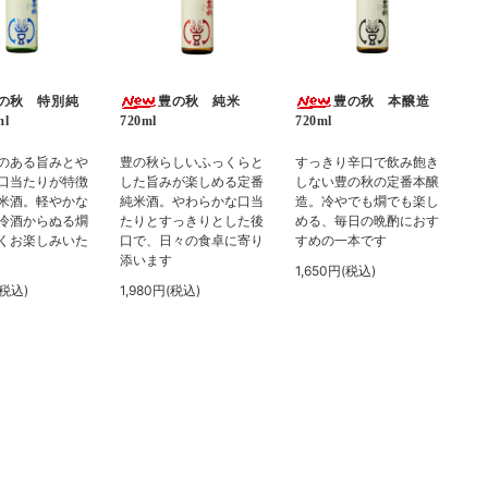
の秋 特別純
豊の秋 純米
豊の秋 本醸造
l
720ml
720ml
のある旨みとや
豊の秋らしいふっくらと
すっきり辛口で飲み飽き
口当たりが特徴
した旨みが楽しめる定番
しない豊の秋の定番本醸
米酒。軽やかな
純米酒。やわらかな口当
造。冷やでも燗でも楽し
冷酒からぬる燗
たりとすっきりとした後
める、毎日の晩酌におす
くお楽しみいた
口で、日々の食卓に寄り
すめの一本です
添います
1,650円(税込)
(税込)
1,980円(税込)