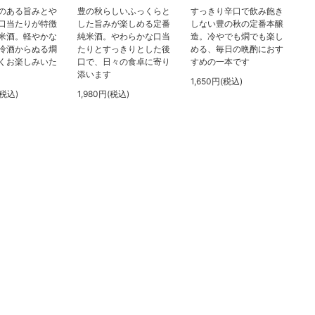
のある旨みとや
豊の秋らしいふっくらと
すっきり辛口で飲み飽き
口当たりが特徴
した旨みが楽しめる定番
しない豊の秋の定番本醸
米酒。軽やかな
純米酒。やわらかな口当
造。冷やでも燗でも楽し
冷酒からぬる燗
たりとすっきりとした後
める、毎日の晩酌におす
くお楽しみいた
口で、日々の食卓に寄り
すめの一本です
添います
1,650円(税込)
(税込)
1,980円(税込)