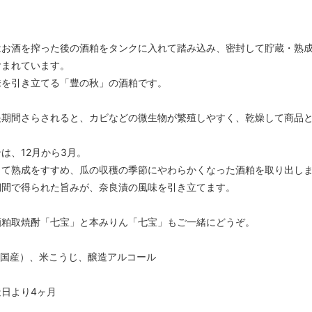
はお酒を搾った後の酒粕をタンクに入れて踏み込み、密封して貯蔵・熟
含まれています。
味を引き立てる「豊の秋」の酒粕です。
長期間さらされると、カビなどの微生物が繁殖しやすく、乾燥して商品
は、12月から3月。
して熟成をすすめ、瓜の収穫の季節にやわらかくなった酒粕を取り出し
期間で得られた旨みが、奈良漬の風味を引き立てます。
酒粕取焼酎「七宝」
と
本みりん「七宝」
もご一緒にどうぞ。
米（国産）、米こうじ、醸造アルコール
日より4ヶ月