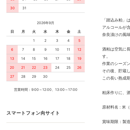
30
31
「踏込み粕」
2026年9月
アルコールが
日
月
火
水
木
金
土
奈良漬けの風
1
2
3
4
5
酒粕は空気に
6
7
8
9
10
11
12
す。
13
14
15
16
17
18
19
作業のシーズン
20
21
22
23
24
25
26
その後、貯蔵
27
28
29
30
この長い熟成
営業時間：9:00～12:00、13:00～17:00
粕床作りに、
原材料名 : 
スマートフォン向サイト
賞味期限：製造