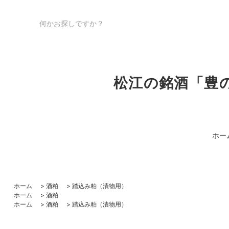
松江の銘酒「豊
ホー
ホーム
>
酒粕
>
踏込み粕（漬物用）
ホーム
>
酒粕
ホーム
>
酒粕
>
踏込み粕（漬物用）