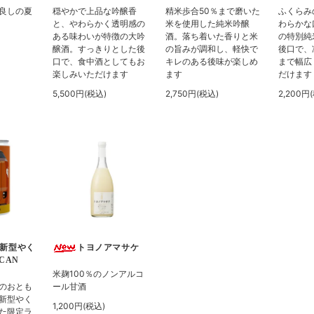
良しの夏
穏やかで上品な吟醸香
精米歩合50％まで磨いた
ふくらみ
と、やわらかく透明感の
米を使用した純米吟醸
わらかな
ある味わいが特徴の大吟
酒。落ち着いた香りと米
の特別純
醸酒。すっきりとした後
の旨みが調和し、軽快で
後口で、
口で、食中酒としてもお
キレのある後味が楽しめ
まで幅広
楽しみいただけます
ます
だけます
5,500円(税込)
2,750円(税込)
2,200円
新型やく
トヨノアマサケ
-CAN
米麹100％のノンアルコ
のおとも
ール甘酒
新型やく
1,200円(税込)
た限定ラ