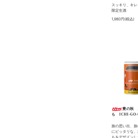
スッキリ、キレ
限定生酒
1,980円(税込)
豊の秋 
も ICHI-GO
旅の思い出、旅
にピッタリな、
もをデザインし