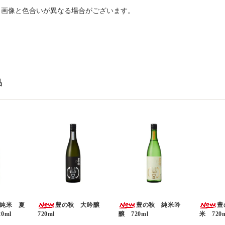
り画像と色合いが異なる場合がございます。
品
純米 夏
豊の秋 大吟醸
豊の秋 純米吟
豊
0ml
720ml
醸 720ml
米 720m