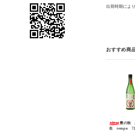
出荷時期によ
おすすめ商
豊の秋 
生 rempu 72