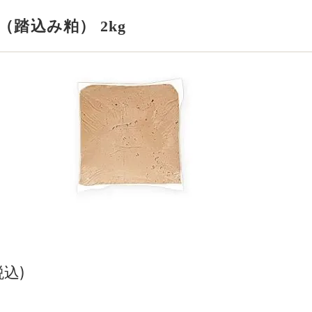
（踏込み粕） 2kg
税込)