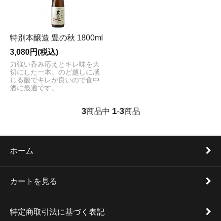
特別本醸造 豊の秋 1800ml
3,080円(税込)
力強い呑み応えとキレ味を大
切にした一本。のど越しに感
じる酸でキレが良いので食中
酒に最適です。
3
1
3
商品中
-
商品
ホーム
カートを見る
特定商取引法に基づく表記