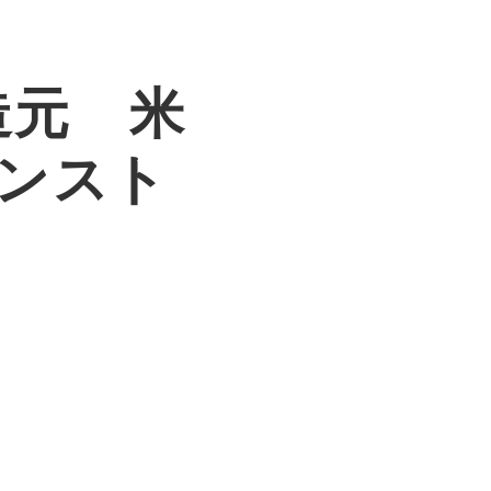
造元 米
インスト