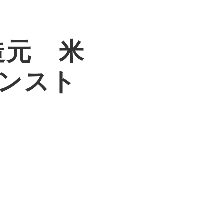
造元 米
インスト