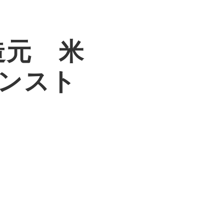
造元 米
インスト