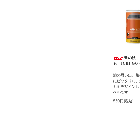
豊の秋 
も ICHI-GO
旅の思い出、旅
にピッタリな、
もをデザインし
ベルです
550円(税込)