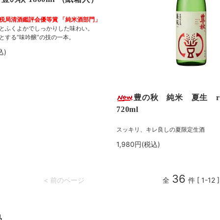
税局清酒鑑評会優等賞 「純米酒部門」
とふくよかでしっかりした味わい。
とする“味吟醸”の技の一本。
込)
豊の秋 純米 夏生 r
720ml
スッキリ、キレ良しの夏限定生酒
1,980円(税込)
36
< 前のページ
全
件 [ 1-12 ]
品