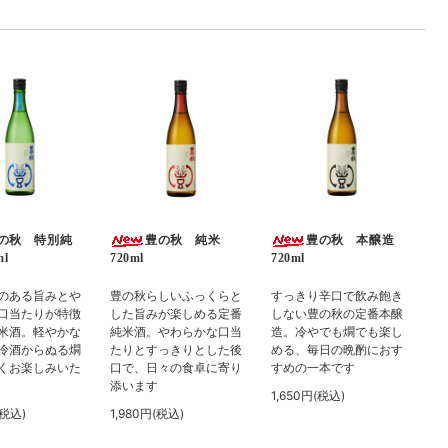
の秋 特別純
豊の秋 純米
豊の秋 本醸造
l
720ml
720ml
のある旨みとや
豊の秋らしいふっくらと
すっきり辛口で飲み飽き
口当たりが特徴
した旨みが楽しめる定番
しない豊の秋の定番本醸
米酒。軽やかな
純米酒。やわらかな口当
造。冷やでも燗でも楽し
冷酒からぬる燗
たりとすっきりとした後
める、毎日の晩酌におす
くお楽しみいた
口で、日々の食卓に寄り
すめの一本です
添います
1,650円(税込)
(税込)
1,980円(税込)