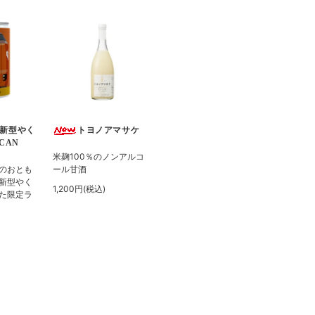
新型やく
トヨノアマサケ
-CAN
米麹100％のノンアルコ
のおとも
ール甘酒
新型やく
1,200円(税込)
た限定ラ