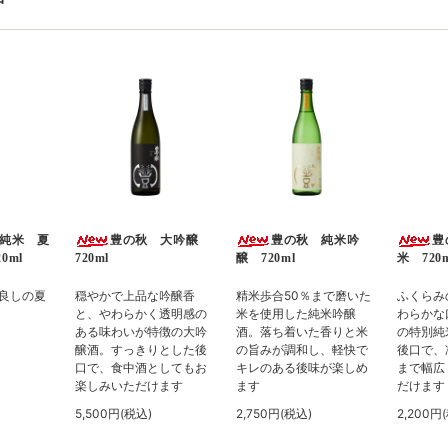
純米 夏
豊の秋 大吟醸
豊の秋 純米吟
豊
0ml
720ml
醸 720ml
米 720m
良しの夏
穏やかで上品な吟醸香
精米歩合50％まで磨いた
ふくらみ
と、やわらかく透明感の
米を使用した純米吟醸
わらかな
ある味わいが特徴の大吟
酒。落ち着いた香りと米
の特別純
醸酒。すっきりとした後
の旨みが調和し、軽快で
後口で、
口で、食中酒としてもお
キレのある後味が楽しめ
まで幅広
楽しみいただけます
ます
だけます
5,500円(税込)
2,750円(税込)
2,200円